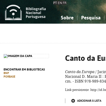
PT
EN
FR
Sobre
Pesquisa
Sobre a Bibliografia Nacional
Simples
Conhecimento, Informação...
Conhecimento, Informação...
Combinada
A
Ciências sociais...
Ciências sociais...
Arte, desporto...
Arte, desporto...
Canto da Eu
ENCONTRAR EM BIBLIOTECAS
Canto da Europa
/ Jaci
BNP
Nacional D. Maria II : B
PORBASE
cm. - ISBN 978-989-834
Link persistente: http://id
ADICIONAR À LISTA