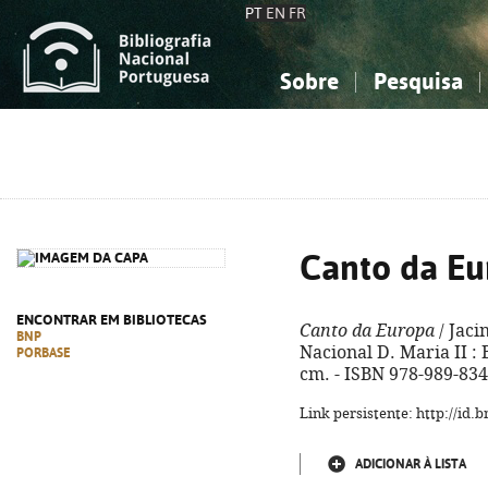
PT
EN
FR
Sobre
Pesquisa
Sobre a Bibliografia Nacional
Simples
Conhecimento, Informação...
Conhecimento, Informação...
Combinada
A
Ciências sociais...
Ciências sociais...
Arte, desporto...
Arte, desporto...
Canto da Eu
ENCONTRAR EM BIBLIOTECAS
Canto da Europa
/ Jaci
BNP
Nacional D. Maria II : B
PORBASE
cm. - ISBN 978-989-834
Link persistente: http://id
ADICIONAR À LISTA