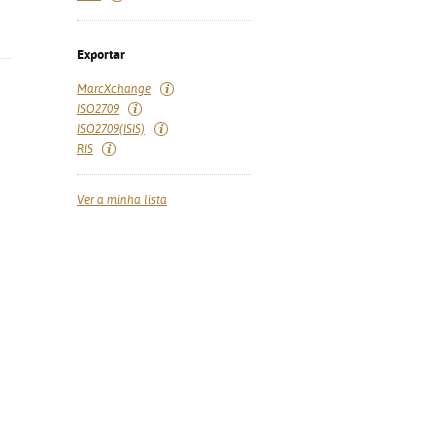
Exportar
MarcXchange
ISO2709
ISO2709(ISIS)
RIS
Ver a minha lista