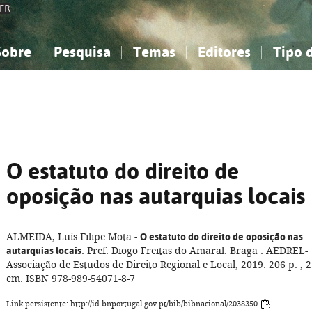
FR
Sobre
Pesquisa
Temas
Editores
Tipo 
obre a Bibliografia Nacional
imples
onhecimento, Informação...
onhecimento, Informação...
Combinada
A minha lista
Como utilizar
Filosofia, psicologia...
Filosofia, psicologia...
Perguntas frequente
iências sociais...
iências sociais...
Ciências exatas e naturais...
Ciências exatas e naturais...
rte, desporto...
rte, desporto...
Literatura, linguística...
Literatura, linguística...
O estatuto do direito de
oposição nas autarquias locais
ALMEIDA, Luís Filipe Mota -
O estatuto do direito de oposição nas
autarquias locais
. Pref. Diogo Freitas do Amaral. Braga : AEDREL-
Associação de Estudos de Direito Regional e Local, 2019. 206 p. ; 
cm. ISBN 978-989-54071-8-7
Link persistente: http://id.bnportugal.gov.pt/bib/bibnacional/2038350