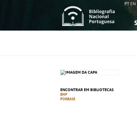
PT
EN
S
S
C
C
C
C
A
A
ENCONTRAR EM BIBLIOTECAS
BNP
PORBASE