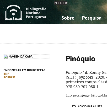
PT
EN
FR
Sobre
Pesquisa
Sobre a Bibliografia Nacional
Simples
Conhecimento, Informação...
Conhecimento, Informação...
Combinada
A
Ciências sociais...
Ciências sociais...
Arte, desporto...
Arte, desporto...
Pinóquio
ENCONTRAR EM BIBLIOTECAS
Pinóquio
/ il. Ronny Ga
BNP
[S.l.] : Joybooks, 2020. 
PORBASE
primeiros contos clássic
978-989-707-980-1
Link persistente: http://id
ADICIONAR À LISTA