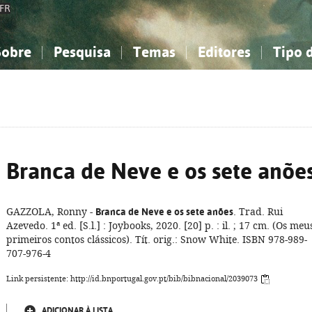
FR
Sobre
Pesquisa
Temas
Editores
Tipo 
obre a Bibliografia Nacional
imples
onhecimento, Informação...
onhecimento, Informação...
Combinada
A minha lista
Como utilizar
Filosofia, psicologia...
Filosofia, psicologia...
Perguntas frequente
iências sociais...
iências sociais...
Ciências exatas e naturais...
Ciências exatas e naturais...
rte, desporto...
rte, desporto...
Literatura, linguística...
Literatura, linguística...
Branca de Neve e os sete anõe
GAZZOLA, Ronny -
Branca de Neve e os sete anões
. Trad. Rui
Azevedo. 1ª ed. [S.l.] : Joybooks, 2020. [20] p. : il. ; 17 cm. (Os meu
primeiros contos clássicos). Tít. orig.: Snow White. ISBN 978-989-
707-976-4
Link persistente: http://id.bnportugal.gov.pt/bib/bibnacional/2039073
ADICIONAR À LISTA