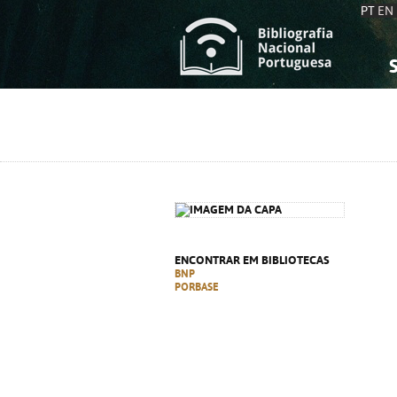
PT
EN
S
S
C
C
C
C
A
A
ENCONTRAR EM BIBLIOTECAS
BNP
PORBASE