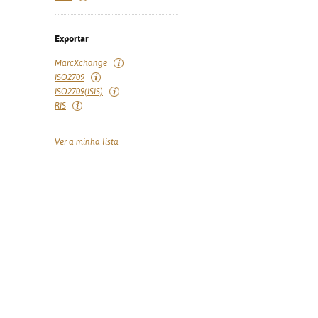
Exportar
MarcXchange
ISO2709
ISO2709(ISIS)
RIS
Ver a minha lista