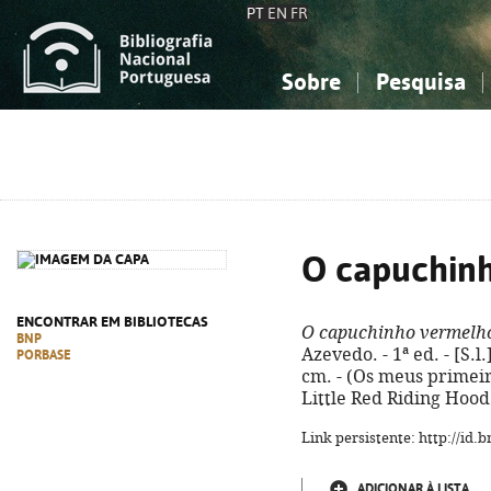
PT
EN
FR
Sobre
Pesquisa
Sobre a Bibliografia Nacional
Simples
Conhecimento, Informação...
Conhecimento, Informação...
Combinada
A
Ciências sociais...
Ciências sociais...
Arte, desporto...
Arte, desporto...
O capuchin
ENCONTRAR EM BIBLIOTECAS
O capuchinho vermelh
BNP
Azevedo. - 1ª ed. - [S.l.]
PORBASE
cm. - (Os meus primeiros
Little Red Riding Hood
Link persistente: http://id
ADICIONAR À LISTA