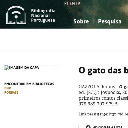
PT
EN
FR
Sobre
Pesquisa
Sobre a Bibliografia Nacional
Simples
Conhecimento, Informação...
Conhecimento, Informação...
Combinada
A
Ciências sociais...
Ciências sociais...
Arte, desporto...
Arte, desporto...
O gato das 
ENCONTRAR EM BIBLIOTECAS
O ga
GAZZOLA, Ronny -
BNP
ed. [S.l.] : Joybooks, 20
PORBASE
primeiros contos clássic
978-989-707-979-5
Link persistente: http://id
ADICIONAR À LISTA