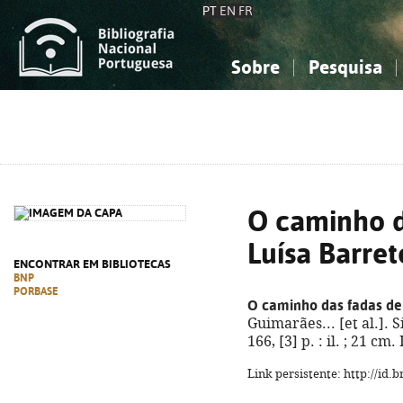
PT
EN
FR
Sobre
Pesquisa
Sobre a Bibliografia Nacional
Simples
Conhecimento, Informação...
Conhecimento, Informação...
Combinada
A
Ciências sociais...
Ciências sociais...
Arte, desporto...
Arte, desporto...
O caminho d
Luísa Barret
ENCONTRAR EM BIBLIOTECAS
BNP
PORBASE
O caminho das fadas de 
Guimarães... [et al.]. S
166, [3] p. : il. ; 21 c
Link persistente: http://id