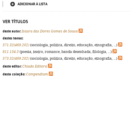
ADICIONAR À LISTA
VER TÍTULOS
deste autor:
Isaura das Dores Gomes de Sousa
destes temas:
371.32(469.202)
(sociologia, política, direito, educação, etnografia, ...)
811.134.3
(poesia, teatro, romance, banda desenhada, filologia, ...)
373.32(469.202)
(sociologia, política, direito, educação, etnografia, ...)
deste editor:
Chiado Editora
desta coleção:
Compendium