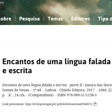
FR
Sobre
Pesquisa
Temas
Editores
Tipo 
obre a Bibliografia Nacional
imples
onhecimento, Informação...
onhecimento, Informação...
Combinada
A minha lista
Como utilizar
Filosofia, psicologia...
Filosofia, psicologia...
Perguntas frequente
iências sociais...
iências sociais...
Ciências exatas e naturais...
Ciências exatas e naturais...
rte, desporto...
rte, desporto...
Literatura, linguística...
Literatura, linguística...
Encantos de uma língua falada
e escrita
Encantos de uma língua falada e escrita
: parte II
/ Isaura das Dore
Gomes de Sousa. - 1ª ed. - Lisboa : Chiado Editora, 2017. - 1066, [2
p. : il. ; 24 cm. - (Compendium). - ISBN 978-989-52-1238-5
Link persistente: http://id.bnportugal.gov.pt/bib/bibnacional/2040221