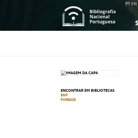
PT
EN
S
S
C
C
C
C
A
A
ENCONTRAR EM BIBLIOTECAS
BNP
PORBASE