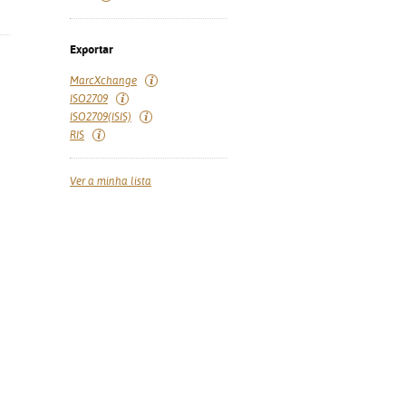
Exportar
MarcXchange
ISO2709
ISO2709(ISIS)
RIS
Ver a minha lista