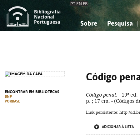
PT
EN
FR
Sobre
Pesquisa
Sobre a Bibliografia Nacional
Simples
Conhecimento, Informação...
Conhecimento, Informação...
Combinada
A
Ciências sociais...
Ciências sociais...
Arte, desporto...
Arte, desporto...
Código pena
ENCONTRAR EM BIBLIOTECAS
Código penal
. - 19ª ed
BNP
p. ; 17 cm. - (Códigos 
PORBASE
Link persistente: http://id
ADICIONAR À LISTA