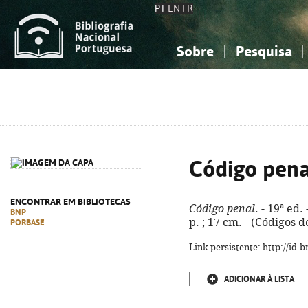
PT
EN
FR
Sobre
Pesquisa
Sobre a Bibliografia Nacional
Simples
Conhecimento, Informação...
Conhecimento, Informação...
Combinada
A
Ciências sociais...
Ciências sociais...
Arte, desporto...
Arte, desporto...
Código pena
ENCONTRAR EM BIBLIOTECAS
Código penal
. - 19ª ed
BNP
p. ; 17 cm. - (Códigos 
PORBASE
Link persistente: http://id
ADICIONAR À LISTA