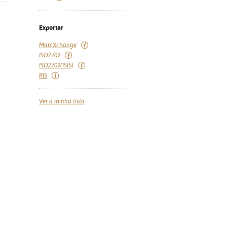
Exportar
MarcXchange
ISO2709
ISO2709(ISIS)
RIS
Ver a minha lista