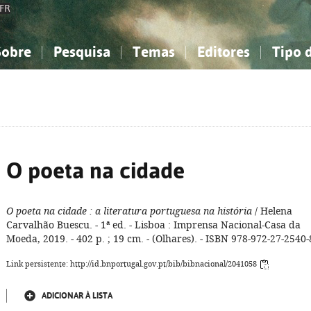
FR
Sobre
Pesquisa
Temas
Editores
Tipo 
obre a Bibliografia Nacional
imples
onhecimento, Informação...
onhecimento, Informação...
Combinada
A minha lista
Como utilizar
Filosofia, psicologia...
Filosofia, psicologia...
Perguntas frequente
iências sociais...
iências sociais...
Ciências exatas e naturais...
Ciências exatas e naturais...
rte, desporto...
rte, desporto...
Literatura, linguística...
Literatura, linguística...
O poeta na cidade
O poeta na cidade
: a literatura portuguesa na história
/ Helena
Carvalhão Buescu. - 1ª ed. - Lisboa : Imprensa Nacional-Casa da
Moeda, 2019. - 402 p. ; 19 cm. - (Olhares). - ISBN 978-972-27-2540-
Link persistente: http://id.bnportugal.gov.pt/bib/bibnacional/2041058
ADICIONAR À LISTA