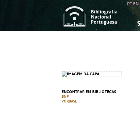
PT
EN
S
S
C
C
C
C
A
A
ENCONTRAR EM BIBLIOTECAS
BNP
PORBASE