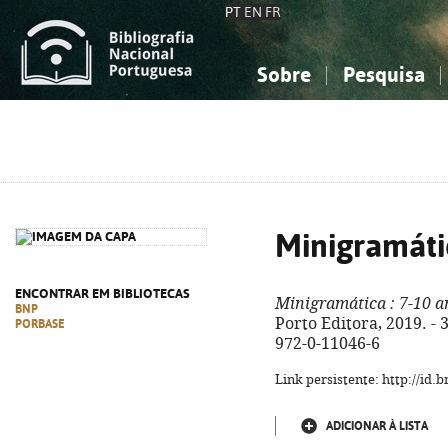
PT
EN
FR
Sobre
Pesquisa
Sobre a Bibliografia Nacional
Simples
Conhecimento, Informação...
Conhecimento, Informação...
Combinada
A
Ciências sociais...
Ciências sociais...
Arte, desporto...
Arte, desporto...
Minigramáti
ENCONTRAR EM BIBLIOTECAS
Minigramática
: 7-10 a
BNP
Porto Editora, 2019. - 33
PORBASE
972-0-11046-6
Link persistente: http://id
ADICIONAR À LISTA