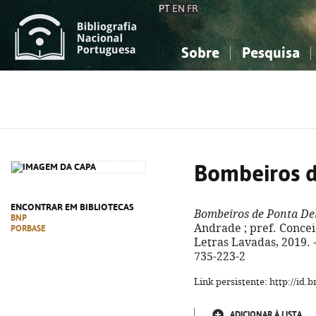
PT
EN
FR
Sobre
Pesquisa
Sobre a Bibliografia Nacional
Simples
Conhecimento, Informação...
Conhecimento, Informação...
Combinada
A
Ciências sociais...
Ciências sociais...
Arte, desporto...
Arte, desporto...
Bombeiros 
ENCONTRAR EM BIBLIOTECAS
Bombeiros de Ponta De
BNP
Andrade ; pref. Concei
PORBASE
Letras Lavadas, 2019. - 
735-223-2
Link persistente: http://id
ADICIONAR À LISTA