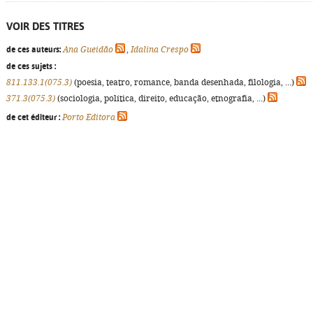
VOIR DES TITRES
de ces auteurs:
Ana Gueidão
,
Idalina Crespo
de ces sujets :
811.133.1(075.3)
(poesia, teatro, romance, banda desenhada, filologia, ...)
371.3(075.3)
(sociologia, política, direito, educação, etnografia, ...)
de cet éditeur :
Porto Editora