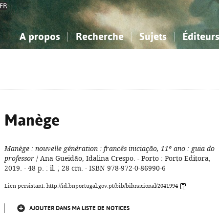
FR
A propos
Recherche
Sujets
Éditeur
a Bibliographie Nationale
imple
onnaissance, Information...
onnaissance, Information...
Avancée
Mes notices
Comment utiliser
Philosophie, psychologie...
Philosophie, psychologie...
Aide - FAQ
ciences sociales...
ciences sociales...
Mathématiques, sciences
Mathématiques, sciences
rts, sport...
rts, sport...
naturelles...
Littérature, linguistique...
naturelles...
Littérature, linguistique...
Manège
Manège
: nouvelle génération
: francês iniciação, 11º ano
: guia do
professor
/ Ana Gueidão, Idalina Crespo. - Porto : Porto Editora,
2019. - 48 p. : il. ; 28 cm. - ISBN 978-972-0-86990-6
Lien persistant: http://id.bnportugal.gov.pt/bib/bibnacional/2041994
AJOUTER DANS MA LISTE DE NOTICES