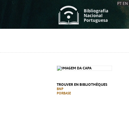
PT
EN
L
S
C
C
S
S
A
A
TROUVER EN BIBLIOTHÈQUES
BNP
PORBASE