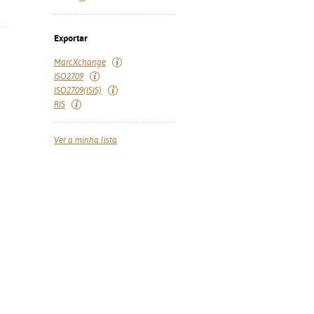
Exportar
MarcXchange
ISO2709
ISO2709(ISIS)
RIS
Ver a minha lista