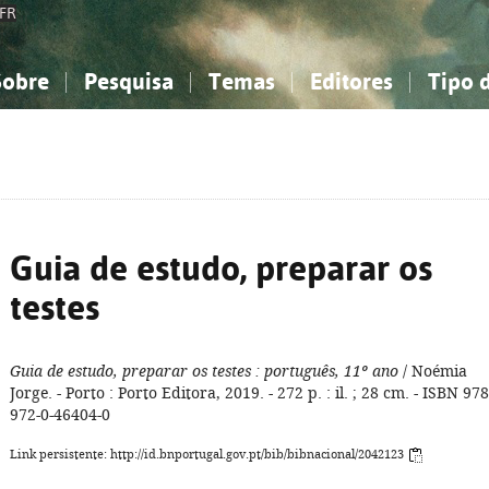
FR
Sobre
Pesquisa
Temas
Editores
Tipo 
obre a Bibliografia Nacional
imples
onhecimento, Informação...
onhecimento, Informação...
Combinada
A minha lista
Como utilizar
Filosofia, psicologia...
Filosofia, psicologia...
Perguntas frequente
iências sociais...
iências sociais...
Ciências exatas e naturais...
Ciências exatas e naturais...
rte, desporto...
rte, desporto...
Literatura, linguística...
Literatura, linguística...
Guia de estudo, preparar os
testes
Guia de estudo, preparar os testes
: português, 11º ano
/ Noémia
Jorge. - Porto : Porto Editora, 2019. - 272 p. : il. ; 28 cm. - ISBN 978
972-0-46404-0
Link persistente: http://id.bnportugal.gov.pt/bib/bibnacional/2042123