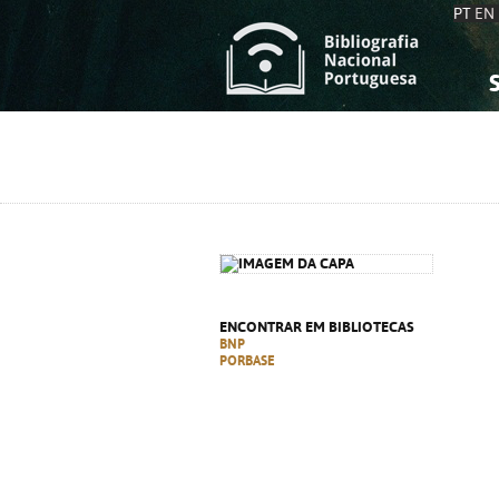
PT
EN
S
S
C
C
C
C
A
A
ENCONTRAR EM BIBLIOTECAS
BNP
PORBASE