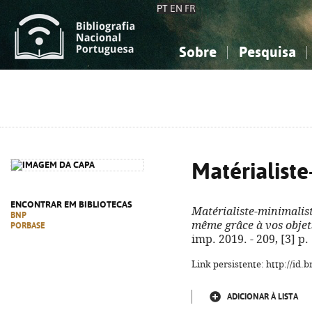
PT
EN
FR
Sobre
Pesquisa
Sobre a Bibliografia Nacional
Simples
Conhecimento, Informação...
Conhecimento, Informação...
Combinada
A
Ciências sociais...
Ciências sociais...
Arte, desporto...
Arte, desporto...
Matérialiste
ENCONTRAR EM BIBLIOTECAS
Matérialiste-minimalis
BNP
même grâce à vos objet
PORBASE
imp. 2019. - 209, [3] p.
Link persistente: http://id
ADICIONAR À LISTA