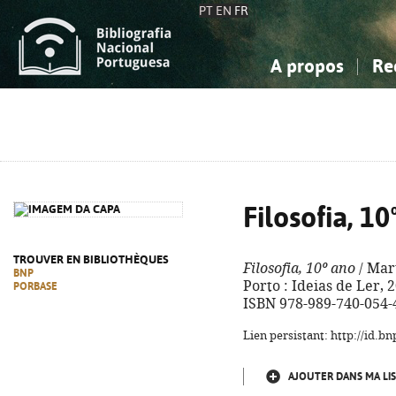
PT
EN
FR
A propos
Re
La Bibliographie Nationale
Simple
Connaissance, Information...
Connaissance, Information...
Avancée
Mes 
Sciences sociales...
Sciences sociales...
Arts, sport...
Arts, sport...
Filosofia, 10
TROUVER EN BIBLIOTHÈQUES
Filosofia, 10º ano
/ Mart
BNP
Porto : Ideias de Ler, 2
PORBASE
ISBN 978-989-740-054-
Lien persistant: http://id.
AJOUTER DANS MA LIS