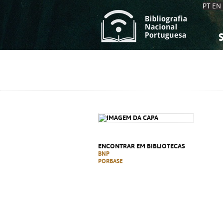
PT
EN
S
S
C
C
C
C
A
A
ENCONTRAR EM BIBLIOTECAS
BNP
PORBASE