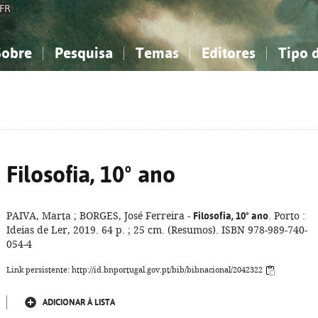
FR
Sobre
Pesquisa
Temas
Editores
Tipo 
obre a Bibliografia Nacional
imples
onhecimento, Informação...
onhecimento, Informação...
Combinada
A minha lista
Como utilizar
Filosofia, psicologia...
Filosofia, psicologia...
Perguntas frequente
iências sociais...
iências sociais...
Ciências exatas e naturais...
Ciências exatas e naturais...
rte, desporto...
rte, desporto...
Literatura, linguística...
Literatura, linguística...
Filosofia, 10º ano
PAIVA, Marta ; BORGES, José Ferreira -
Filosofia, 10º ano
. Porto :
Ideias de Ler, 2019. 64 p. ; 25 cm. (Resumos). ISBN 978-989-740-
054-4
Link persistente: http://id.bnportugal.gov.pt/bib/bibnacional/2042322
ADICIONAR À LISTA