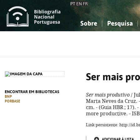
PT
EN
FR
Sobre
Pesquisa
Sobre a Bibliografia Nacional
Simples
Conhecimento, Informação...
Conhecimento, Informação...
Combinada
A
Ciências sociais...
Ciências sociais...
Arte, desporto...
Arte, desporto...
Ser mais pr
ENCONTRAR EM BIBLIOTECAS
Ser mais produtivo
/ Ju
BNP
Marta Neves da Cruz. - 
PORBASE
cm. - (Guia HBR ; 17). -
more productive. - IS
Link persistente: http://id
ADICIONAR À LISTA