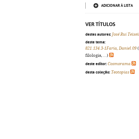
ADICIONAR À LISTA
VER TÍTULOS
destes autores:
José Rui Teixe
deste tema:
821.134.3-1Faria, Daniel.09
(
filologia, ...)
deste editor:
Cosmorama
desta coleção:
Teotopias