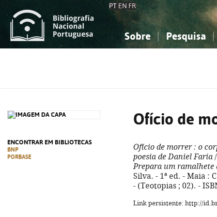
PT
EN
FR
Sobre
Pesquisa
Sobre a Bibliografia Nacional
Simples
Conhecimento, Informação...
Conhecimento, Informação...
Combinada
A
Ciências sociais...
Ciências sociais...
Arte, desporto...
Arte, desporto...
Ofício de m
ENCONTRAR EM BIBLIOTECAS
Ofício de morrer
: o co
BNP
poesia de Daniel Faria
/
PORBASE
Prepara um ramalhete 
Silva. - 1ª ed. - Maia :
- (Teotopias ; 02). - I
Link persistente: http://id