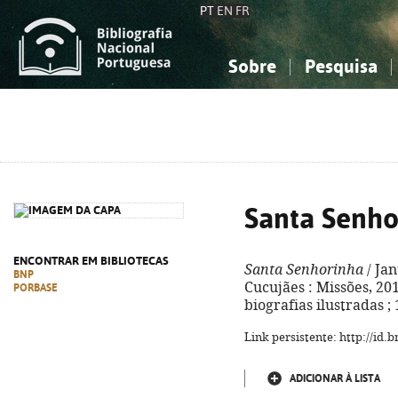
PT
EN
FR
Sobre
Pesquisa
Sobre a Bibliografia Nacional
Simples
Conhecimento, Informação...
Conhecimento, Informação...
Combinada
A
Ciências sociais...
Ciências sociais...
Arte, desporto...
Arte, desporto...
Santa Senho
ENCONTRAR EM BIBLIOTECAS
Santa Senhorinha
/ Jan
BNP
Cucujães : Missões, 2019.
PORBASE
biografias ilustradas ;
Link persistente: http://id
ADICIONAR À LISTA