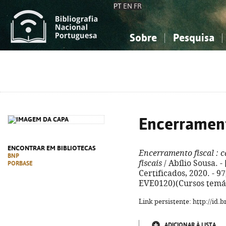
PT
EN
FR
Sobre
Pesquisa
Sobre a Bibliografia Nacional
Simples
Conhecimento, Informação...
Conhecimento, Informação...
Combinada
A
Ciências sociais...
Ciências sociais...
Arte, desporto...
Arte, desporto...
Encerrament
ENCONTRAR EM BIBLIOTECAS
Encerramento fiscal
: c
BNP
fiscais
/ Abílio Sousa. -
PORBASE
Certificados, 2020. - 97
EVE0120)(Cursos temát
Link persistente: http://id
ADICIONAR À LISTA