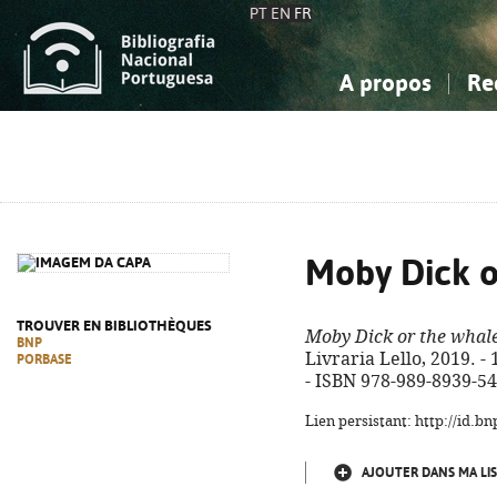
PT
EN
FR
A propos
Re
La Bibliographie Nationale
Simple
Connaissance, Information...
Connaissance, Information...
Avancée
Mes 
Sciences sociales...
Sciences sociales...
Arts, sport...
Arts, sport...
Moby Dick o
TROUVER EN BIBLIOTHÈQUES
Moby Dick or the whal
BNP
Livraria Lello, 2019. - 
PORBASE
- ISBN 978-989-8939-54
Lien persistant: http://id.
AJOUTER DANS MA LIS