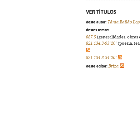
VER TÍTULOS
deste autor:
Tânia Bailão Lop
destes temas:
087.5
(generalidades, obras d
821.134.3-93"20"
(poesia, tea
821.134.3-34"20"
deste editor:
Briza