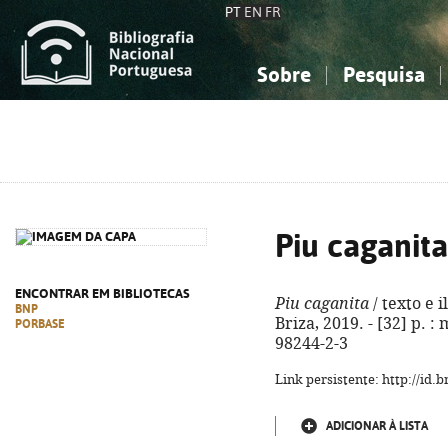
PT
EN
FR
Sobre
Pesquisa
Sobre a Bibliografia Nacional
Simples
Conhecimento, Informação...
Conhecimento, Informação...
Combinada
A
Ciências sociais...
Ciências sociais...
Arte, desporto...
Arte, desporto...
Piu caganita
ENCONTRAR EM BIBLIOTECAS
Piu caganita
/ texto e i
BNP
Briza, 2019. - [32] p. : 
PORBASE
98244-2-3
Link persistente: http://id
ADICIONAR À LISTA