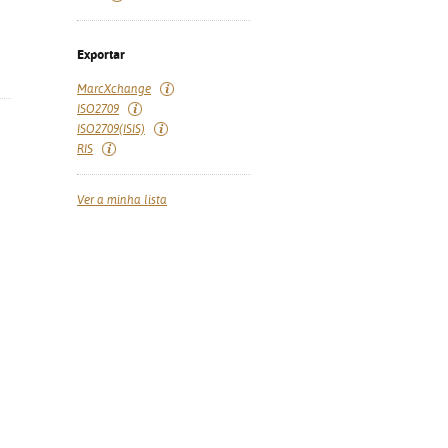
Exportar
MarcXchange
ISO2709
ISO2709(ISIS)
RIS
Ver a minha lista