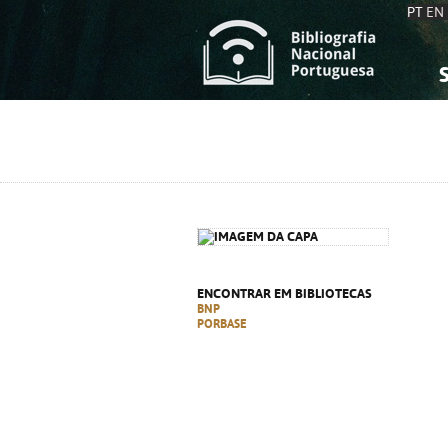
PT
EN
S
S
C
C
C
C
A
A
ENCONTRAR EM BIBLIOTECAS
BNP
PORBASE