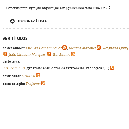
Link persistente: http://id.bnportugal.gov.pt/bib/bibnacional/2046025
ADICIONAR À LISTA
VER TÍTULOS
destes autores:
Luc van Campenhoudt
,
Jacques Marquet
,
Raymond Quivy
,
João Minhoto Marques
,
Rui Santos
deste tema:
001.89(075.8)
(generalidades, obras de referências, bibliotecas, ...)
deste editor:
Gradiva
desta coleção:
Trajectos