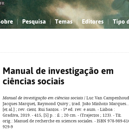
FR
Sobre
Pesquisa
Temas
Editores
Tipo 
obre a Bibliografia Nacional
imples
onhecimento, Informação...
onhecimento, Informação...
Combinada
A minha lista
Como utilizar
Filosofia, psicologia...
Filosofia, psicologia...
Perguntas frequente
iências sociais...
iências sociais...
Ciências exatas e naturais...
Ciências exatas e naturais...
rte, desporto...
rte, desporto...
Literatura, linguística...
Literatura, linguística...
Manual de investigação em
ciências sociais
Manual de investigação em ciências sociais
/ Luc Van Campenhoud
Jacques Marquet, Raymond Quivy ; trad. João Minhoto Marques..
[et al.] ; rev. cient. Rui Santos. - 5ª ed. rev. e aum. - Lisboa :
Gradiva, 2019. - 415, [5] p. : il. ; 20 cm. - (Trajectos ; 123). - Tít.
orig.: Manuel de recherche en sciences sociales. - ISBN 978-989-61
929-9