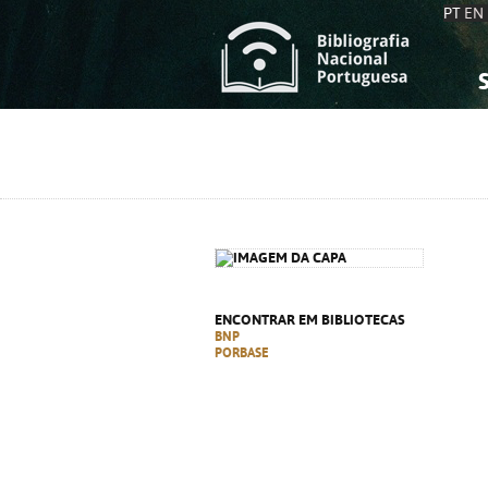
PT
EN
S
S
C
C
C
C
A
A
ENCONTRAR EM BIBLIOTECAS
BNP
PORBASE