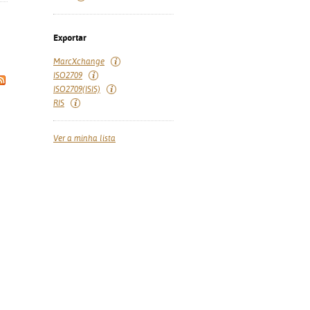
Exportar
MarcXchange
ISO2709
ISO2709(ISIS)
RIS
Ver a minha lista