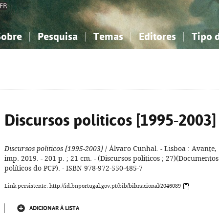
FR
Sobre
Pesquisa
Temas
Editores
Tipo 
obre a Bibliografia Nacional
imples
onhecimento, Informação...
onhecimento, Informação...
Combinada
A minha lista
Como utilizar
Filosofia, psicologia...
Filosofia, psicologia...
Perguntas frequente
iências sociais...
iências sociais...
Ciências exatas e naturais...
Ciências exatas e naturais...
rte, desporto...
rte, desporto...
Literatura, linguística...
Literatura, linguística...
Discursos politicos [1995-2003]
Discursos politicos [1995-2003]
/ Álvaro Cunhal. - Lisboa : Avante,
imp. 2019. - 201 p. ; 21 cm. - (Discursos politicos ; 27)(Documentos
políticos do PCP). - ISBN 978-972-550-485-7
Link persistente: http://id.bnportugal.gov.pt/bib/bibnacional/2046089
ADICIONAR À LISTA