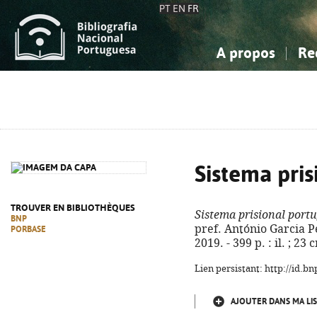
PT
EN
FR
A propos
Re
La Bibliographie Nationale
Simple
Connaissance, Information...
Connaissance, Information...
Avancée
Mes 
Sciences sociales...
Sciences sociales...
Arts, sport...
Arts, sport...
Sistema pris
TROUVER EN BIBLIOTHÈQUES
Sistema prisional port
BNP
pref. António Garcia P
PORBASE
2019. - 399 p. : il. ; 2
Lien persistant: http://id.
AJOUTER DANS MA LIS