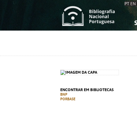
PT
EN
S
S
C
C
C
C
A
A
ENCONTRAR EM BIBLIOTECAS
BNP
PORBASE