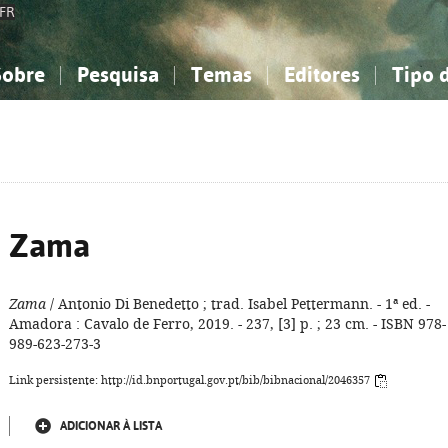
FR
Sobre
Pesquisa
Temas
Editores
Tipo 
obre a Bibliografia Nacional
imples
onhecimento, Informação...
onhecimento, Informação...
Combinada
A minha lista
Como utilizar
Filosofia, psicologia...
Filosofia, psicologia...
Perguntas frequente
iências sociais...
iências sociais...
Ciências exatas e naturais...
Ciências exatas e naturais...
rte, desporto...
rte, desporto...
Literatura, linguística...
Literatura, linguística...
Zama
Zama
/ Antonio Di Benedetto ; trad. Isabel Pettermann. - 1ª ed. -
Amadora : Cavalo de Ferro, 2019. - 237, [3] p. ; 23 cm. - ISBN 978-
989-623-273-3
Link persistente: http://id.bnportugal.gov.pt/bib/bibnacional/2046357
ADICIONAR À LISTA