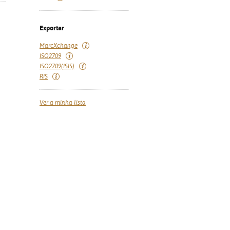
Exportar
MarcXchange
ISO2709
ISO2709(ISIS)
RIS
Ver a minha lista