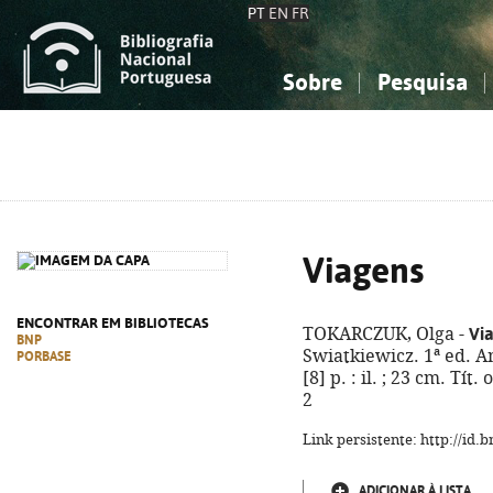
PT
EN
FR
Sobre
Pesquisa
Sobre a Bibliografia Nacional
Simples
Conhecimento, Informação...
Conhecimento, Informação...
Combinada
A
Ciências sociais...
Ciências sociais...
Arte, desporto...
Arte, desporto...
Viagens
ENCONTRAR EM BIBLIOTECAS
Vi
TOKARCZUK, Olga -
BNP
Swiatkiewicz. 1ª ed. A
PORBASE
[8] p. : il. ; 23 cm. Tí
2
Link persistente: http://id
ADICIONAR À LISTA