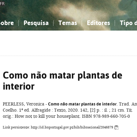
FR
Sobre
Pesquisa
Temas
Editores
Tipo 
obre a Bibliografia Nacional
imples
onhecimento, Informação...
onhecimento, Informação...
Combinada
A minha lista
Como utilizar
Filosofia, psicologia...
Filosofia, psicologia...
Perguntas frequente
iências sociais...
iências sociais...
Ciências exatas e naturais...
Ciências exatas e naturais...
rte, desporto...
rte, desporto...
Literatura, linguística...
Literatura, linguística...
Como não matar plantas de
interior
PEERLESS, Veronica -
Como não matar plantas de interior
. Trad. A
Coelho. 1ª ed. Alfragide : Texto, 2020. 142, [2] p. : il. ; 21 cm. Tít.
orig.: How not to kill your houseplant. ISBN 978-989-660-705-0
Link persistente: http://id.bnportugal.gov.pt/bib/bibnacional/2046879