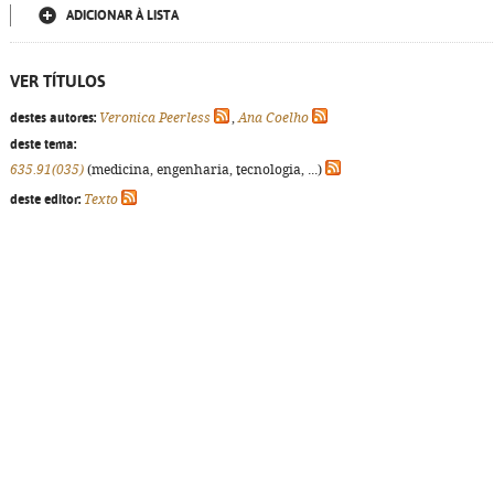
ADICIONAR À LISTA
VER TÍTULOS
destes autores:
Veronica Peerless
,
Ana Coelho
deste tema:
635.91(035)
(medicina, engenharia, tecnologia, ...)
deste editor:
Texto