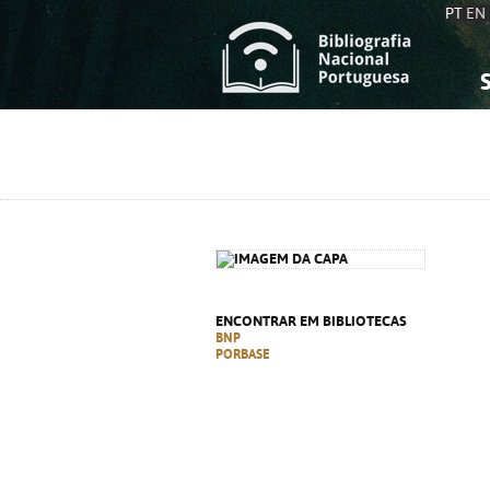
PT
EN
S
S
C
C
C
C
A
A
ENCONTRAR EM BIBLIOTECAS
BNP
PORBASE