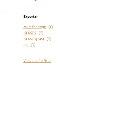
Exportar
MarcXchange
ISO2709
ISO2709(ISIS)
RIS
Ver a minha lista