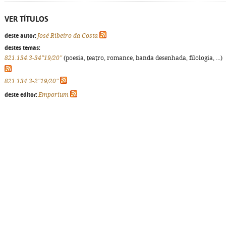
VER TÍTULOS
deste autor:
José Ribeiro da Costa
destes temas:
821.134.3-34"19/20"
(poesia, teatro, romance, banda desenhada, filologia, ...)
821.134.3-2"19/20"
deste editor:
Emporium