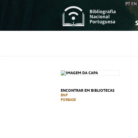
PT
EN
S
S
C
C
C
C
A
A
ENCONTRAR EM BIBLIOTECAS
BNP
PORBASE