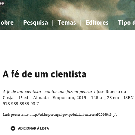
FR
Sobre
Pesquisa
Temas
Editores
Tipo 
obre a Bibliografia Nacional
imples
onhecimento, Informação...
onhecimento, Informação...
Combinada
A minha lista
Como utilizar
Filosofia, psicologia...
Filosofia, psicologia...
Perguntas frequente
iências sociais...
iências sociais...
Ciências exatas e naturais...
Ciências exatas e naturais...
rte, desporto...
rte, desporto...
Literatura, linguística...
Literatura, linguística...
A fé de um cientista
A fé de um cientista
: contos que fazem pensar
/ José Ribeiro da
Costa. - 1ª ed. - Almada : Emporium, 2019. - 126 p. ; 23 cm. - ISBN
978-989-8955-93-7
Link persistente: http://id.bnportugal.gov.pt/bib/bibnacional/2046946
ADICIONAR À LISTA