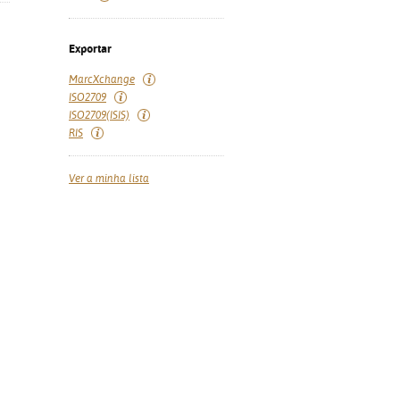
Exportar
MarcXchange
ISO2709
ISO2709(ISIS)
RIS
Ver a minha lista