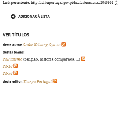
Link persistente: http://id.bnportugal.gov.pt/bib/bibnacional/2046964
ADICIONAR À LISTA
VER TÍTULOS
deste autor:
Geshe Kelsang Gyatso
destes temas:
24Budismo
(religião, história comparada, ...)
24-18
24-58
deste editor:
Tharpa Portugal