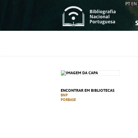
PT
EN
S
S
C
C
C
C
A
A
ENCONTRAR EM BIBLIOTECAS
BNP
PORBASE