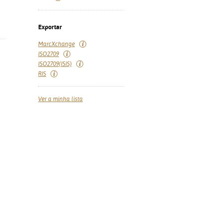
Exportar
MarcXchange
ISO2709
ISO2709(ISIS)
RIS
Ver a minha lista