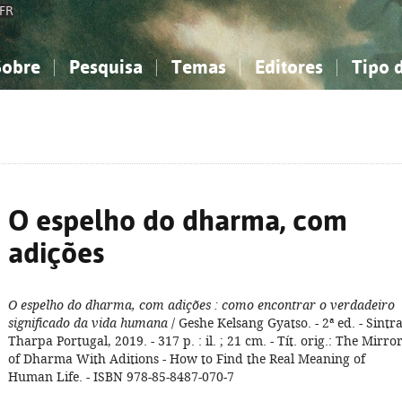
FR
Sobre
Pesquisa
Temas
Editores
Tipo 
obre a Bibliografia Nacional
imples
onhecimento, Informação...
onhecimento, Informação...
Combinada
A minha lista
Como utilizar
Filosofia, psicologia...
Filosofia, psicologia...
Perguntas frequente
iências sociais...
iências sociais...
Ciências exatas e naturais...
Ciências exatas e naturais...
rte, desporto...
rte, desporto...
Literatura, linguística...
Literatura, linguística...
O espelho do dharma, com
adições
O espelho do dharma, com adições
: como encontrar o verdadeiro
significado da vida humana
/ Geshe Kelsang Gyatso. - 2ª ed. - Sintra
Tharpa Portugal, 2019. - 317 p. : il. ; 21 cm. - Tít. orig.: The Mirro
of Dharma With Aditions - How to Find the Real Meaning of
Human Life. - ISBN 978-85-8487-070-7