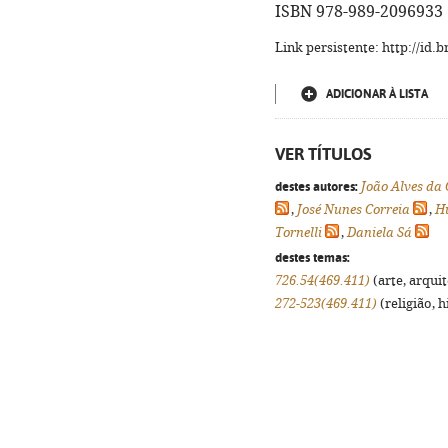
ISBN 978-989-2096933
Link persistente: http://id
ADICIONAR À LISTA
VER TÍTULOS
destes autores:
João Alves da
,
José Nunes Correia
,
H
Tornelli
,
Daniela Sá
destes temas:
726.54(469.411)
(arte, arquit
272-523(469.411)
(religião, h