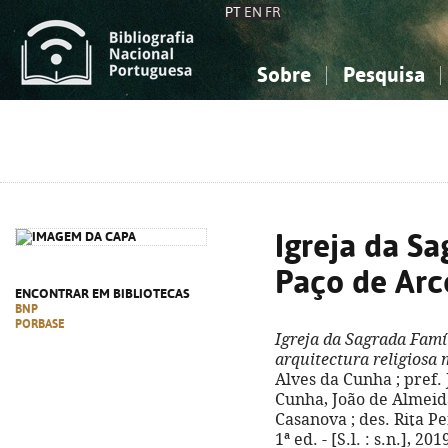
PT
EN
FR
Sobre
Pesquisa
Sobre a Bibliografia Nacional
Simples
Conhecimento, Informação...
Conhecimento, Informação...
Combinada
A
Ciências sociais...
Ciências sociais...
Arte, desporto...
Arte, desporto...
Igreja da Sa
Paço de Arc
ENCONTRAR EM BIBLIOTECAS
BNP
PORBASE
Igreja da Sagrada Famí
arquitectura religiosa
Alves da Cunha ; pref. 
Cunha, João de Almeida
Casanova ; des. Rita Pe
1ª ed. - [S.l. : s.n.], 201