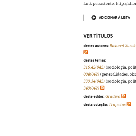
Link persistente: http://id
ADICIONAR À LISTA
VER TÍTULOS
destes autores:
Richard Sussk
destes temas:
316.42(042)
(sociologia, polít
004(042)
(generalidades, obra
330.34(042)
(sociologia, polít
349(042)
deste editor:
Gradiva
desta coleção:
Trajectos