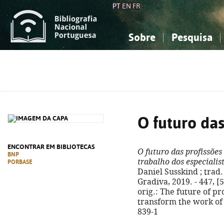
PT
EN
FR
Sobre
Pesquisa
Sobre a Bibliografia Nacional
Simples
Conhecimento, Informação...
Conhecimento, Informação...
Combinada
A
Ciências sociais...
Ciências sociais...
Arte, desporto...
Arte, desporto...
O futuro das
ENCONTRAR EM BIBLIOTECAS
O futuro das profissões
BNP
trabalho dos especiali
PORBASE
Daniel Susskind ; trad. 
Gradiva, 2019. - 447, [5]
orig.: The future of pr
transform the work of
839-1