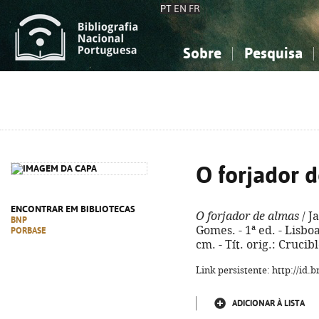
PT
EN
FR
Sobre
Pesquisa
Sobre a Bibliografia Nacional
Simples
Conhecimento, Informação...
Conhecimento, Informação...
Combinada
A
Ciências sociais...
Ciências sociais...
Arte, desporto...
Arte, desporto...
O forjador 
ENCONTRAR EM BIBLIOTECAS
O forjador de almas
/ J
BNP
Gomes. - 1ª ed. - Lisboa
PORBASE
cm. - Tít. orig.: Cruci
Link persistente: http://id
ADICIONAR À LISTA