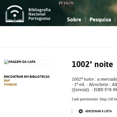
PT
EN
FR
Sobre
Pesquisa
Sobre a Bibliografia Nacional
Simples
Conhecimento, Informação...
Conhecimento, Informação...
Combinada
A
Ciências sociais...
Ciências sociais...
Arte, desporto...
Arte, desporto...
1002ª noite
ENCONTRAR EM BIBLIOTECAS
1002ª noite
: a mercado
BNP
- 1ª ed. - Alcochete : Al
PORBASE
(Juvenil). - ISBN 978-9
Link persistente: http://id
ADICIONAR À LISTA