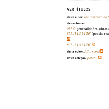
VER TÍTULOS
deste autor:
Ana Ferreira da 
destes temas:
087.5
(generalidades, obras d
821.134.3-94"20"
(poesia, tea
821.134.3-34"20"
deste editor:
Alfarroba
desta coleção:
Juvenil