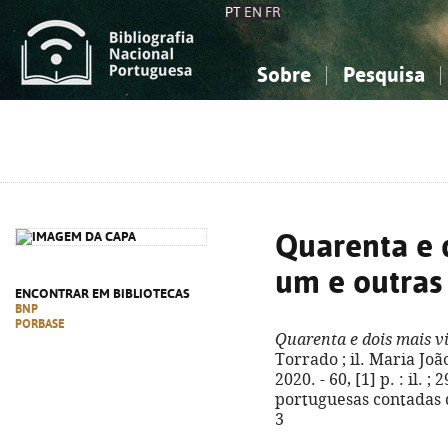
PT
EN
FR
Sobre
Pesquisa
Sobre a Bibliografia Nacional
Simples
Conhecimento, Informação...
Conhecimento, Informação...
Combinada
A
Ciências sociais...
Ciências sociais...
Arte, desporto...
Arte, desporto...
Quarenta e d
um e outras 
ENCONTRAR EM BIBLIOTECAS
BNP
PORBASE
Quarenta e dois mais vi
Torrado ; il. Maria João
2020. - 60, [1] p. : il. 
portuguesas contadas d
3