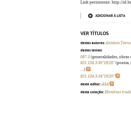
Link persistente: http://id
ADICIONAR À LISTA
VER TÍTULOS
destes autores:
António Torr
destes temas:
087.5
(generalidades, obras d
821.134.3-93"19/20"
(poesia, 
...)
821.134.3-34"19/20"
deste editor:
ASA
desta coleção:
Histórias trad