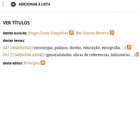
ADICIONAR À LISTA
VER TÍTULOS
destes autores:
Diogo Costa Gonçalves
,
Rui Soares Pereira
destes temas:
347.19(469)(042)
(sociologia, política, direito, educação, etnografia, ...)
061.27(469)(094.4)(042)
(generalidades, obras de referências, bibliotecas, ...)
deste editor:
Princípia