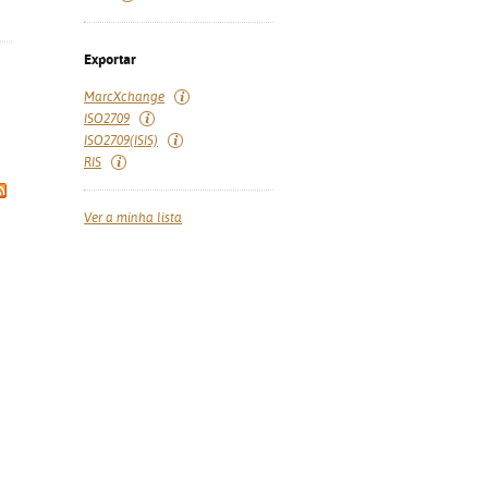
Exportar
MarcXchange
ISO2709
ISO2709(ISIS)
RIS
Ver a minha lista