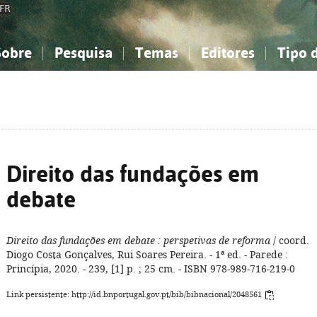
FR
Sobre
Pesquisa
Temas
Editores
Tipo 
obre a Bibliografia Nacional
imples
onhecimento, Informação...
onhecimento, Informação...
Combinada
A minha lista
Como utilizar
Filosofia, psicologia...
Filosofia, psicologia...
Perguntas frequente
iências sociais...
iências sociais...
Ciências exatas e naturais...
Ciências exatas e naturais...
rte, desporto...
rte, desporto...
Literatura, linguística...
Literatura, linguística...
Direito das fundações em
debate
Direito das fundações em debate
: perspetivas de reforma
/ coord.
Diogo Costa Gonçalves, Rui Soares Pereira. - 1ª ed. - Parede :
Princípia, 2020. - 239, [1] p. ; 25 cm. - ISBN 978-989-716-219-0
Link persistente: http://id.bnportugal.gov.pt/bib/bibnacional/2048561