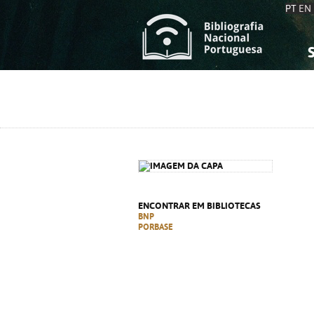
PT
EN
S
S
C
C
C
C
A
A
ENCONTRAR EM BIBLIOTECAS
BNP
PORBASE