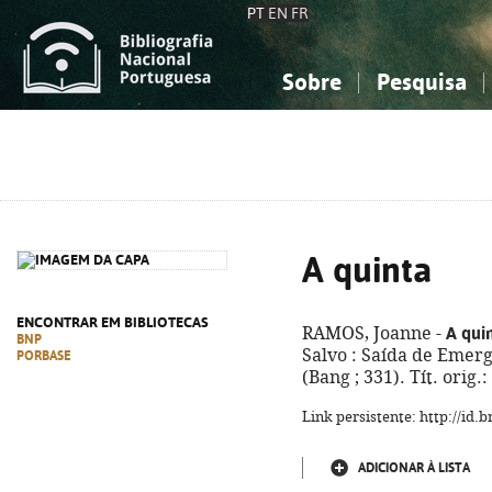
PT
EN
FR
Sobre
Pesquisa
Sobre a Bibliografia Nacional
Simples
Conhecimento, Informação...
Conhecimento, Informação...
Combinada
A
Ciências sociais...
Ciências sociais...
Arte, desporto...
Arte, desporto...
A quinta
ENCONTRAR EM BIBLIOTECAS
A qui
RAMOS, Joanne -
BNP
Salvo : Saída de Emergê
PORBASE
(Bang ; 331). Tít. orig
Link persistente: http://id
ADICIONAR À LISTA