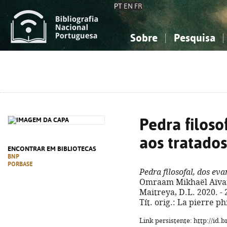
PT
EN
FR
Sobre
Pesquisa
Sobre a Bibliografia Nacional
Simples
Conhecimento, Informação...
Conhecimento, Informação...
Combinada
A
Ciências sociais...
Ciências sociais...
Arte, desporto...
Arte, desporto...
Pedra filoso
aos tratado
ENCONTRAR EM BIBLIOTECAS
BNP
PORBASE
Pedra filosofal, dos ev
Omraam Mikhaël Aïvanh
Maitreya, D.L. 2020. - 21
Tít. orig.: La pierre p
Link persistente: http://id