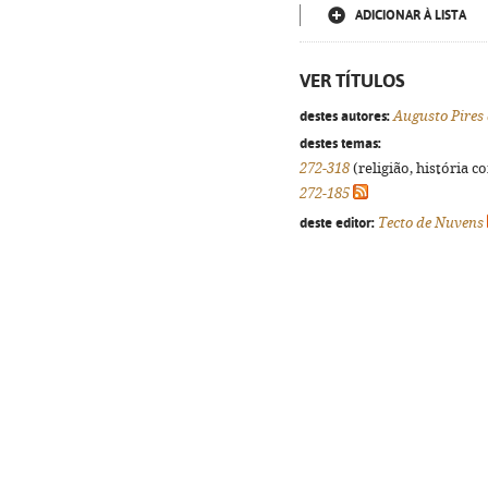
ADICIONAR À LISTA
VER TÍTULOS
destes autores:
Augusto Pires
destes temas:
272-318
(religião, história c
272-185
deste editor:
Tecto de Nuvens