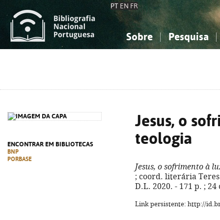
PT
EN
FR
Sobre
Pesquisa
Sobre a Bibliografia Nacional
Simples
Conhecimento, Informação...
Conhecimento, Informação...
Combinada
A
Ciências sociais...
Ciências sociais...
Arte, desporto...
Arte, desporto...
Jesus, o sof
teologia
ENCONTRAR EM BIBLIOTECAS
BNP
PORBASE
Jesus, o sofrimento à lu
; coord. literária Teres
D.L. 2020. - 171 p. ; 2
Link persistente: http://id