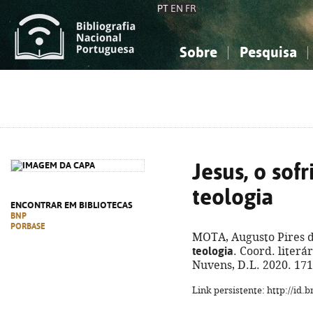
PT
EN
FR
Sobre
Pesquisa
Sobre a Bibliografia Nacional
Simples
Conhecimento, Informação...
Conhecimento, Informação...
Combinada
A
Ciências sociais...
Ciências sociais...
Arte, desporto...
Arte, desporto...
Jesus, o sof
teologia
ENCONTRAR EM BIBLIOTECAS
BNP
PORBASE
MOTA, Augusto Pires d
teologia
. Coord. literá
Nuvens, D.L. 2020. 171
Link persistente: http://id