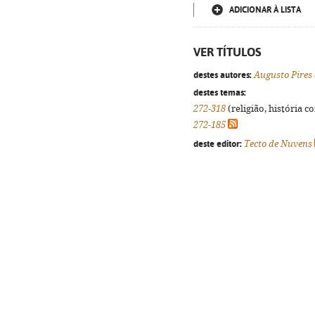
ADICIONAR À LISTA
VER TÍTULOS
destes autores:
Augusto Pires
destes temas:
272-318
(religião, história c
272-185
deste editor:
Tecto de Nuvens