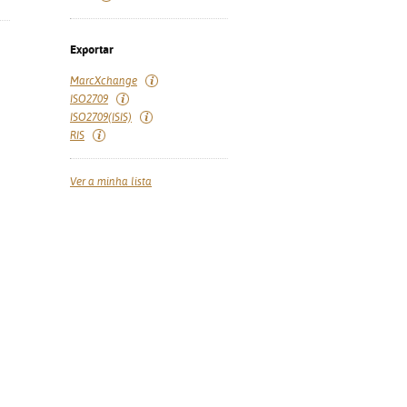
Exportar
MarcXchange
ISO2709
ISO2709(ISIS)
RIS
Ver a minha lista