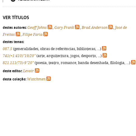
VER TÍTULOS
destes autores:
Geoff Johns
,
Gary Frank
,
Brad Anderson
,
José de
Freitas
,
Filipe Faria
destes temas:
087.5
(generalidades, obras de referências, bibliotecas, ...)
741(=1:410)"19/20"
(arte, arquitectura, jogos, desporto, ...)
821.111(73)-9"20"
(poesia, teatro, romance, banda desenhada, filologia, ...)
deste editor:
Levoir
desta coleção:
Watchmen