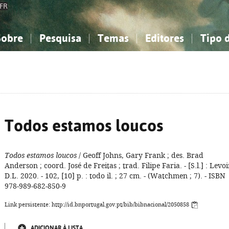
FR
Sobre
Pesquisa
Temas
Editores
Tipo 
obre a Bibliografia Nacional
imples
onhecimento, Informação...
onhecimento, Informação...
Combinada
A minha lista
Como utilizar
Filosofia, psicologia...
Filosofia, psicologia...
Perguntas frequente
iências sociais...
iências sociais...
Ciências exatas e naturais...
Ciências exatas e naturais...
rte, desporto...
rte, desporto...
Literatura, linguística...
Literatura, linguística...
Todos estamos loucos
Todos estamos loucos
/ Geoff Johns, Gary Frank ; des. Brad
Anderson ; coord. José de Freitas ; trad. Filipe Faria. - [S.l.] : Levoi
D.L. 2020. - 102, [10] p. : todo il. ; 27 cm. - (Watchmen ; 7). - ISBN
978-989-682-850-9
Link persistente: http://id.bnportugal.gov.pt/bib/bibnacional/2050858
ADICIONAR À LISTA