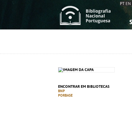
PT
EN
S
S
C
C
C
C
A
A
ENCONTRAR EM BIBLIOTECAS
BNP
PORBASE