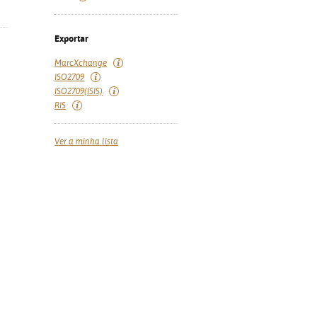
Exportar
MarcXchange
ISO2709
ISO2709(ISIS)
RIS
Ver a minha lista