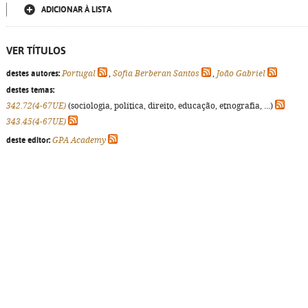
ADICIONAR À LISTA
VER TÍTULOS
destes autores:
Portugal
,
Sofia Berberan Santos
,
João Gabriel
destes temas:
342.72(4-67UE)
(sociologia, política, direito, educação, etnografia, ...)
343.45(4-67UE)
deste editor:
GPA Academy