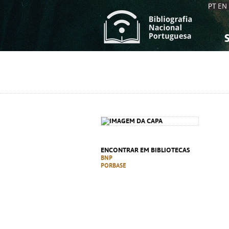
PT
EN
S
S
C
C
C
C
A
A
ENCONTRAR EM BIBLIOTECAS
BNP
PORBASE