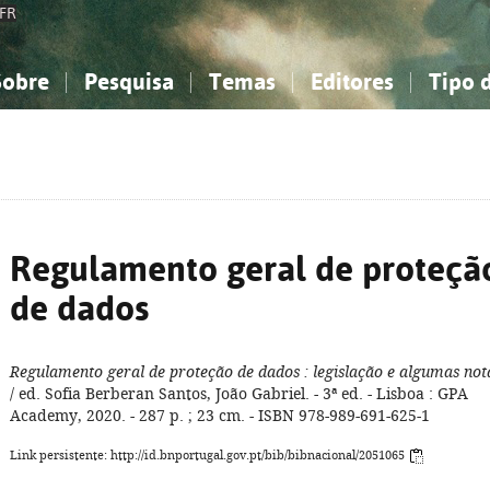
FR
Sobre
Pesquisa
Temas
Editores
Tipo 
obre a Bibliografia Nacional
imples
onhecimento, Informação...
onhecimento, Informação...
Combinada
A minha lista
Como utilizar
Filosofia, psicologia...
Filosofia, psicologia...
Perguntas frequente
iências sociais...
iências sociais...
Ciências exatas e naturais...
Ciências exatas e naturais...
rte, desporto...
rte, desporto...
Literatura, linguística...
Literatura, linguística...
Regulamento geral de proteçã
de dados
Regulamento geral de proteção de dados
: legislação e algumas not
/ ed. Sofia Berberan Santos, João Gabriel. - 3ª ed. - Lisboa : GPA
Academy, 2020. - 287 p. ; 23 cm. - ISBN 978-989-691-625-1
Link persistente: http://id.bnportugal.gov.pt/bib/bibnacional/2051065