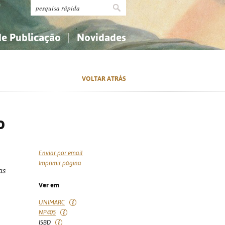
de Publicação
Novidades
s
Religião...
Religião...
VOLTAR ATRÁS
Ciências aplicadas...
Ciências aplicadas...
História, geografia, biografias...
História, geografia, biografias...
o
Enviar por email
Imprimir página
as
Ver em
UNIMARC
NP405
ISBD