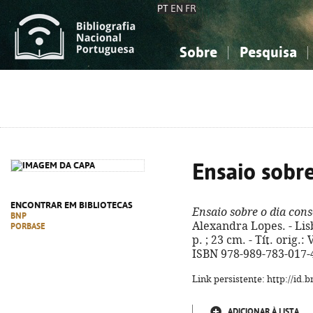
PT
EN
FR
Sobre
Pesquisa
Sobre a Bibliografia Nacional
Simples
Conhecimento, Informação...
Conhecimento, Informação...
Combinada
A
Ciências sociais...
Ciências sociais...
Arte, desporto...
Arte, desporto...
Ensaio sobr
ENCONTRAR EM BIBLIOTECAS
Ensaio sobre o dia con
BNP
Alexandra Lopes. - Lisb
PORBASE
p. ; 23 cm. - Tít. orig.
ISBN 978-989-783-017-
Link persistente: http://id
ADICIONAR À LISTA