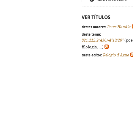
VER TÍTULOS
destes autores:
Peter Handke
deste tema:
821.112.2(436)-4"19/20"
(poes
filologia, ...)
deste editor:
Relógio d'Água