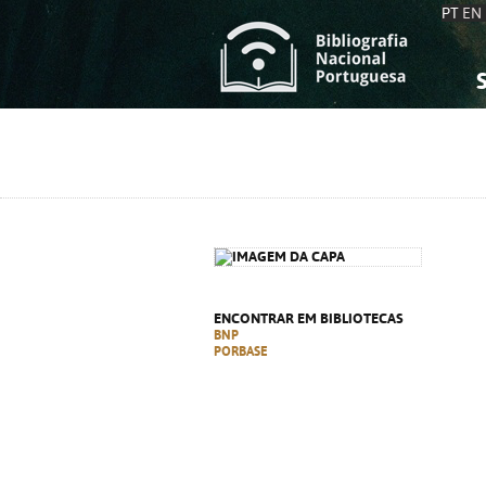
PT
EN
S
S
C
C
C
C
A
A
ENCONTRAR EM BIBLIOTECAS
BNP
PORBASE