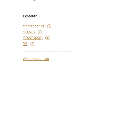
Exportar
MarcXchange
ISO2709
ISO2709(ISIS)
RIS
Ver a minha lista