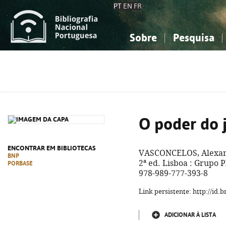
PT
EN
FR
Sobre
Pesquisa
Sobre a Bibliografia Nacional
Simples
Conhecimento, Informação...
Conhecimento, Informação...
Combinada
A
Ciências sociais...
Ciências sociais...
Arte, desporto...
Arte, desporto...
O poder do 
ENCONTRAR EM BIBLIOTECAS
VASCONCELOS, Alexan
BNP
2ª ed. Lisboa : Grupo Pl
PORBASE
978-989-777-393-8
Link persistente: http://id
ADICIONAR À LISTA