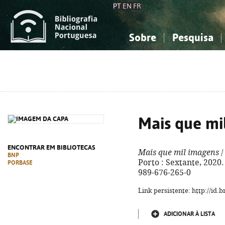
PT
EN
FR
Sobre
Pesquisa
Sobre a Bibliografia Nacional
Simples
Conhecimento, Informação...
Conhecimento, Informação...
Combinada
A
Ciências sociais...
Ciências sociais...
Arte, desporto...
Arte, desporto...
Mais que mi
ENCONTRAR EM BIBLIOTECAS
Mais que mil imagens
/
BNP
Porto : Sextante, 2020. -
PORBASE
989-676-265-0
Link persistente: http://id
ADICIONAR À LISTA