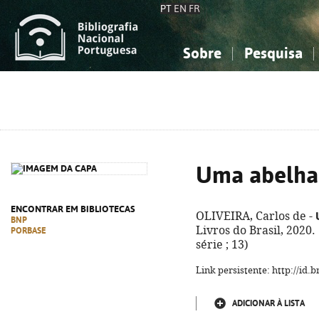
PT
EN
FR
Sobre
Pesquisa
Sobre a Bibliografia Nacional
Simples
Conhecimento, Informação...
Conhecimento, Informação...
Combinada
A
Ciências sociais...
Ciências sociais...
Arte, desporto...
Arte, desporto...
Uma abelha
ENCONTRAR EM BIBLIOTECAS
OLIVEIRA, Carlos de -
BNP
Livros do Brasil, 2020.
PORBASE
série ; 13)
Link persistente: http://id
ADICIONAR À LISTA